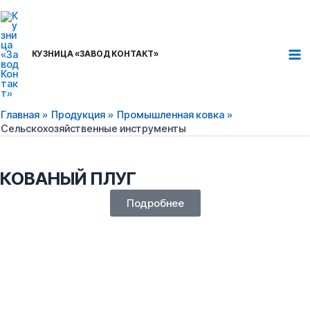
Перейти
Ma
к
Me
содержимому
КУЗНИЦА «ЗАВОД КОНТАКТ»
КОРОНКИ ДЛЯ КОВША
Главная
Продукция
Промышленная ковка
Подробнее
Сельскохозяйственные инструменты
КОВАНЫЙ ПЛУГ
Подробнее